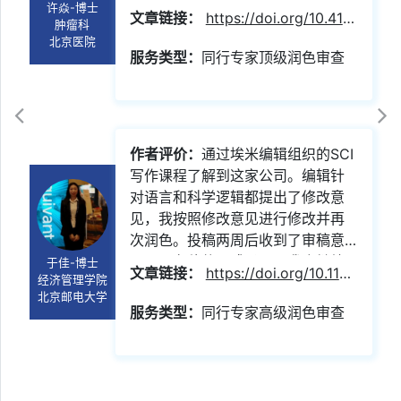
总体非常满意。后续回复信的润色
许焱-博士
文章链接：
https://doi.org/10.4103/ijc.IJC_88_21
肿瘤科
也给了我很大帮助，使得文章很快
北京医院
就被接受了。
服务类型：
同行专家顶级润色审查
查看润色实例
作者评价：
通过埃米编辑组织的SCI
写作课程了解到这家公司。编辑针
对语言和科学逻辑都提出了修改意
见，我按照修改意见进行修改并再
次润色。投稿两周后收到了审稿意
见，现在稿件正式录用。我会继续
于佳-博士
文章链接：
https://doi.org/10.1177/0266666920967387
经济管理学院
选择埃米编辑并推荐同学使用。
北京邮电大学
服务类型：
同行专家高级润色审查
查看润色实例