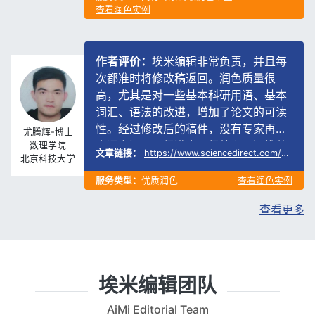
查看润色实例
并且每
作者评价：
润色时效很快，质量高也
量很
专业。个人的行文还是偏向中文意译
、基本
没有达到真正的英文思维，润色后可
的可读
很明显看到修改前后的表达差异，对
吴楠-博士
家再提
文的行文有很大提升，效率也高，很
生物医学工程
还推荐
意。客服非常耐心专业，回复很及时
院
69433222017901
文章链接：
https://iopscience.iop.org/article/10.1088/1361-6560/abaa
感谢埃米编辑！
上海交通大学
看润色实例
服务类型：
优质润色
查看润色
查看更多
埃米编辑团队
AiMi Editorial Team