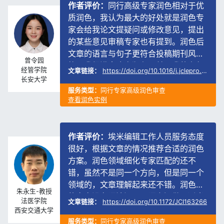
对于优
作者评价：
通过埃米编辑组织的SCI
润色专
作课程认识这家公司，在课堂上受益
，提出
浅。经过详细了解，我选择了同行专
润色后
润色审查服务，修改意见针对语言和
刊风
学逻辑都给出了建设性意见，之后我
李唯-博士
的老师
快就投稿了，目前已顺利接收。非常
食品学院
22.134830
文章链接：
https://www.sciencedirect.com/science/article/abs/pii/S0023643820311
谢埃米编辑的认真负责。
江南大学
服务类型：
同行专家高级润色审查
查看润色实例
务态度
作者评价：
编辑不仅针对语言的润色
的润色
而且对稿件内容提出了不少建设性意
还不
见，稿件的语言和内容均有较大的提
同一个
升，对稿件的录用极有帮助。交稿周
润色完
是十个工作日，本人对本次服务比较
潘智平-博士
了适当
意。
材料学院
CI163266
文章链接：
https://www.sciencedirect.com/science/article/pii/S0272884221019
西北工业大学
服务类型：
同行专家高级润色审查