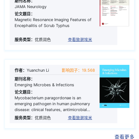
期刊名称：
JAMA Neurology
论文题目：
Magnetic Resonance Imaging Features of
Encephalitis of Scrub Typhus
服务类型：
优质润色
查看致谢埃米
作者：
Yuanchun Li
影响因子：19.568
期刊名称：
Emerging Microbes & Infections
论文题目：
Mycobacterium paragordonae is an
emerging pathogen in human pulmonary
disease: clinical features, antimicrobial
susceptibility testing and outcomes
服务类型：
优质润色
查看致谢埃米
查看更多