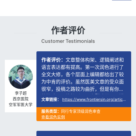
作者评价
Customer Testimonials
阐述和
作者评价：
埃米编辑的专业性及润色
进行了
量很好，全文的英文表达经过埃米编
出了较
的修改后有着很大幅度的提升，修改
受众面
时间也比较及时，在收到期刊编辑反
贺宇杉
有你们
时，几乎未提及语言方面的问题，一
内科
子不错
性通过，感谢埃米编辑。
首都医科大学
20.565549/full
文章链接：
https://doi.org/10.1002/ppul.2642
附属北京儿童
医院
服务类型：
高影响因子投稿套餐
查看润色实例